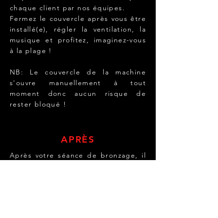
chaque client par nos équipes.
Fermez le couvercle après vous être
installé(e), régler la ventilation, la
musique et profitez, imaginez-vous
à la plage !
NB: Le couvercle de la machine
s'ouvre manuellement à tout
moment donc aucun risque de
rester bloqué !
APRÈS
Après votre séance de bronzage, il
est conseillé de s'hydrater.
L'hydratation est la clé d'un bon
entretien et prolongation de votre
bronzage.
Boire un verre d'eau après votre
séance de bronzage est un bon