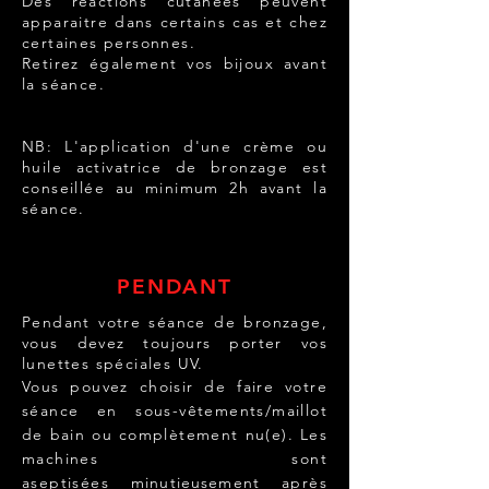
Des réactions cutanées peuvent
apparaitre dans certains cas et chez
certaines personnes.
Retirez également vos bijoux avant
la séance.
NB: L'application d'une crème ou
huile activatrice de bronzage est
conseillée au minimum 2h avant la
séance.
PENDANT
Pendant votre séance de bronzage,
vous devez toujours porter vos
lunettes spéciales UV.
Vous pouvez choisir de faire votre
séance en sous-vêtements/maillot
de bain ou complètement nu(e). Les
machines sont
aseptisées
minutieusement
après